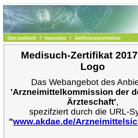
über medisuch
|
Impressum
|
Zertifizierungsverfahren
Medisuch-Zertifikat 201
Logo
Das Webangebot des Anbie
'Arzneimittelkommission der 
Ärzteschaft'
,
spezifziert durch die URL-S
"
www.akdae.de/Arzneimittelsich