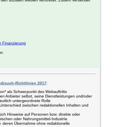
r Finanzierung
r:
disuch-Richtlinien 2017
:
ion* als Schwerpunkt des Webauftritts
en Anbieter selbst, seine Dienstleistungen und/oder
eutlich untergeordnete Rolle
nterschied zwischen redaktionellen Inhalten und
ich Hinweise auf Personen bzw. direkte oder
ischen oder Nahrungsmittel-Industrie.
w. deren Übernahme ohne redaktionelle