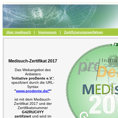
über medisuch
|
Impressum
|
Zertifizierungsverfahren
Medisuch-Zertifikat 2017
Das Webangebot des
Anbieters
'Initiative proDente e.V.'
,
spezifziert durch die URL-
Syntax
"
www.prodente.de/*
"
ist mit dem Medisuch-
Zertifikat 2017 und der
Zertifikatsnummer
G42RUC4YY
zertifziert
und wird im