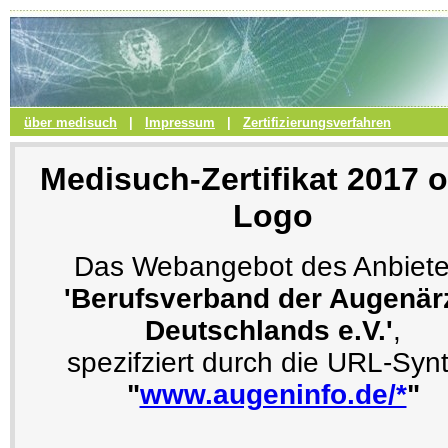
über medisuch
|
Impressum
|
Zertifizierungsverfahren
Medisuch-Zertifikat 2017 
Logo
Das Webangebot des Anbiete
'Berufsverband der Augenär
Deutschlands e.V.'
,
spezifziert durch die URL-Syn
"
www.augeninfo.de/*
"