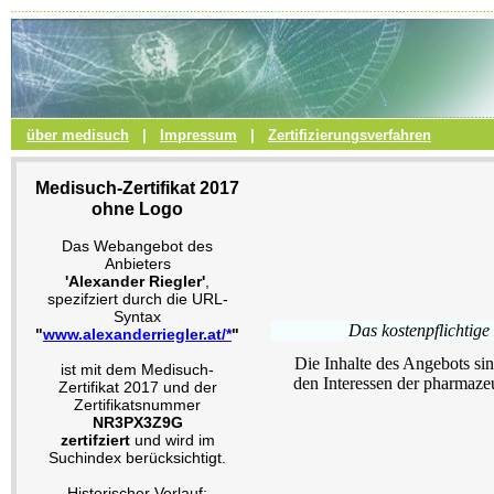
über medisuch
|
Impressum
|
Zertifizierungsverfahren
Medisuch-Zertifikat 2017
ohne Logo
Das Webangebot des
Anbieters
'Alexander Riegler'
,
spezifziert durch die URL-
Syntax
Das kostenpflichtige
"
www.alexanderriegler.at/*
"
Die Inhalte des Angebots sin
ist mit dem Medisuch-
den Interessen der pharmaze
Zertifikat 2017 und der
Zertifikatsnummer
NR3PX3Z9G
zertifziert
und wird im
Suchindex berücksichtigt.
Historischer Verlauf: