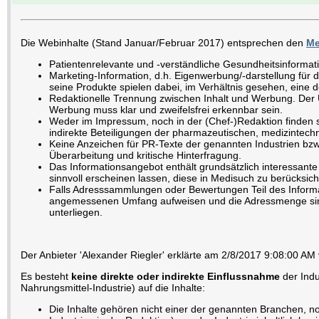
Die Webinhalte (Stand Januar/Februar 2017) entsprechen den
Me
Patientenrelevante und -verständliche Gesundheitsinformat
Marketing-Information, d.h. Eigenwerbung/-darstellung für d
seine Produkte spielen dabei, im Verhältnis gesehen, eine d
Redaktionelle Trennung zwischen Inhalt und Werbung. Der U
Werbung muss klar und zweifelsfrei erkennbar sein.
Weder im Impressum, noch in der (Chef-)Redaktion finden s
indirekte Beteiligungen der pharmazeutischen, medizintechn
Keine Anzeichen für PR-Texte der genannten Industrien bz
Überarbeitung und kritische Hinterfragung.
Das Informationsangebot enthält grundsätzlich interessante 
sinnvoll erscheinen lassen, diese in Medisuch zu berücksich
Falls Adresssammlungen oder Bewertungen Teil des Inform
angemessenen Umfang aufweisen und die Adressmenge sinn
unterliegen.
Der Anbieter 'Alexander Riegler' erklärte am 2/8/2017 9:08:00 AM 
Es besteht
keine direkte oder indirekte Einflussnahme
der Indu
Nahrungsmittel-Industrie) auf die Inhalte:
Die Inhalte gehören nicht einer der genannten Branchen, no