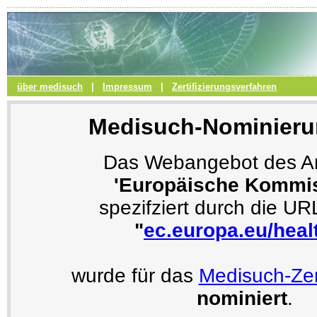
über medisuch
|
Impressum
|
Zertifizierungsverfahren
Medisuch-Nominieru
Das Webangebot des An
'Europäische Kommis
spezifziert durch die U
"
ec.europa.eu/healt
wurde für das
Medisuch-Zer
nominiert
.