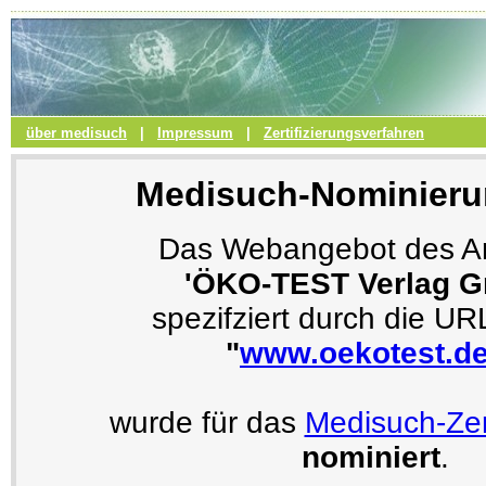
über medisuch
|
Impressum
|
Zertifizierungsverfahren
Medisuch-Nominieru
Das Webangebot des An
'ÖKO-TEST Verlag 
spezifziert durch die U
"
www.oekotest.de
wurde für das
Medisuch-Zer
nominiert
.