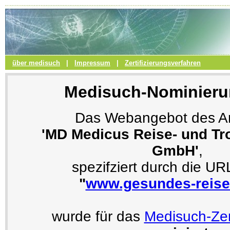
über medisuch
|
Impressum
|
Zertifizierungsverfahren
Medisuch-Nominieru
Das Webangebot des An
'MD Medicus Reise- und T
GmbH'
,
spezifziert durch die U
"
www.gesundes-reise
wurde für das
Medisuch-Zer