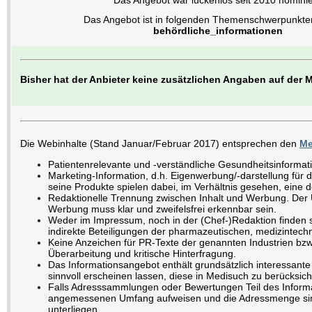
Das Angebot war lückenlos seit 2010 nominie
Das Angebot ist in folgenden Themenschwerpunkten 
behördliche_informationen
Bisher hat der Anbieter keine zusätzlichen Angaben auf der
Die Webinhalte (Stand Januar/Februar 2017) entsprechen den
Me
Patientenrelevante und -verständliche Gesundheitsinformat
Marketing-Information, d.h. Eigenwerbung/-darstellung für d
seine Produkte spielen dabei, im Verhältnis gesehen, eine d
Redaktionelle Trennung zwischen Inhalt und Werbung. Der U
Werbung muss klar und zweifelsfrei erkennbar sein.
Weder im Impressum, noch in der (Chef-)Redaktion finden s
indirekte Beteiligungen der pharmazeutischen, medizintechn
Keine Anzeichen für PR-Texte der genannten Industrien bz
Überarbeitung und kritische Hinterfragung.
Das Informationsangebot enthält grundsätzlich interessante 
sinnvoll erscheinen lassen, diese in Medisuch zu berücksich
Falls Adresssammlungen oder Bewertungen Teil des Inform
angemessenen Umfang aufweisen und die Adressmenge sinn
unterliegen.