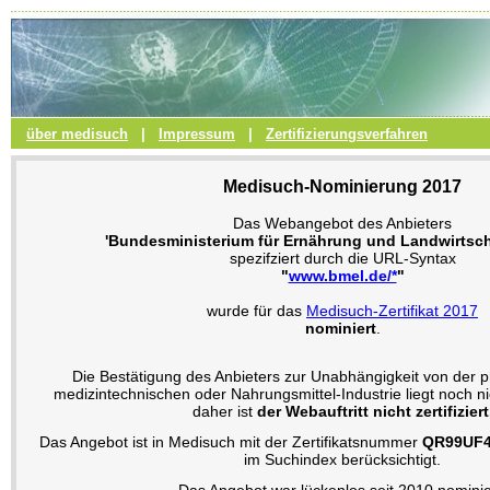
über medisuch
|
Impressum
|
Zertifizierungsverfahren
Medisuch-Nominierung 2017
Das Webangebot des Anbieters
'Bundesministerium für Ernährung und Landwirtsch
spezifziert durch die URL-Syntax
"
www.bmel.de/*
"
wurde für das
Medisuch-Zertifikat 2017
nominiert
.
Die Bestätigung des Anbieters zur Unabhängigkeit von der 
medizintechnischen oder Nahrungsmittel-Industrie liegt noch n
daher ist
der Webauftritt nicht zertifiziert
Das Angebot ist in Medisuch mit der Zertifikatsnummer
QR99UF
im Suchindex berücksichtigt.