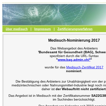
über medisuch
|
Impressum
|
Zertifizierungsverfahren
Medisuch-Nominierung 2017
Das Webangebot des Anbieters
'Bundesamt für Gesundheit (BAG), Schwei
spezifziert durch die URL-Syntax
"
www.bag.admin.ch/*
"
wurde für das
Medisuch-Zertifikat 2017
nominiert
.
Die Bestätigung des Anbieters zur Unabhängigkeit von der 
medizintechnischen oder Nahrungsmittel-Industrie liegt noch n
daher ist
der Webauftritt nicht zertifiziert
Das Angebot ist in Medisuch mit der Zertifikatsnummer
SA22G3
im Suchindex berücksichtigt.