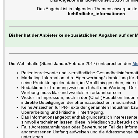
Das Angebot war lückenlos seit 2010 nominie
Das Angebot ist in folgenden Themenschwerpunkten 
behördliche_informationen
Bisher hat der Anbieter keine zusätzlichen Angaben auf der
Die Webinhalte (Stand Januar/Februar 2017) entsprechen den
Me
Patientenrelevante und -verständliche Gesundheitsinformat
Marketing-Information, d.h. Eigenwerbung/-darstellung für d
seine Produkte spielen dabei, im Verhältnis gesehen, eine d
Redaktionelle Trennung zwischen Inhalt und Werbung. Der U
Werbung muss klar und zweifelsfrei erkennbar sein.
Weder im Impressum, noch in der (Chef-)Redaktion finden s
indirekte Beteiligungen der pharmazeutischen, medizintechn
Keine Anzeichen für PR-Texte der genannten Industrien bz
Überarbeitung und kritische Hinterfragung.
Das Informationsangebot enthält grundsätzlich interessante 
sinnvoll erscheinen lassen, diese in Medisuch zu berücksich
Falls Adresssammlungen oder Bewertungen Teil des Inform
angemessenen Umfang aufweisen und die Adressmenge sinn
unterliegen.